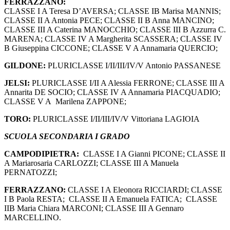
FERRAZZANO:
CLASSE I A Teresa D’AVERSA; CLASSE IB Marisa MANNIS;
CLASSE II A Antonia PECE; CLASSE II B Anna MANCINO;
CLASSE III A Caterina MANOCCHIO; CLASSE III B Azzurra C.
MARENA; CLASSE IV A Margherita SCASSERA; CLASSE IV
B Giuseppina CICCONE; CLASSE V A Annamaria QUERCIO;
GILDONE:
PLURICLASSE I/II/III/IV/V Antonio PASSANESE
JELSI:
PLURICLASSE I/II A Alessia FERRONE; CLASSE III A
Annarita DE SOCIO; CLASSE IV A Annamaria PIACQUADIO;
CLASSE V A Marilena ZAPPONE;
TORO:
PLURICLASSE I/II/III/IV/V Vittoriana LAGIOIA
SCUOLA SECONDARIA I GRADO
CAMPODIPIETRA:
CLASSE I A Gianni PICONE; CLASSE II
A Mariarosaria CARLOZZI; CLASSE III A Manuela
PERNATOZZI;
FERRAZZANO:
CLASSE I A Eleonora RICCIARDI; CLASSE
I B Paola RESTA; CLASSE II A Emanuela FATICA; CLASSE
IIB Maria Chiara MARCONI; CLASSE III A Gennaro
MARCELLINO.