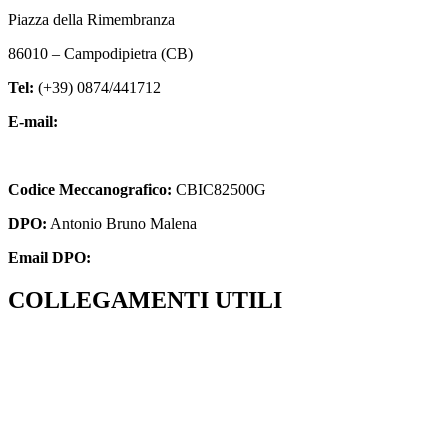
Piazza della Rimembranza
86010 – Campodipietra (CB)
Tel:
(+39) 0874/441712
E-mail:
cbic82500g@istruzione.it
cbic82500g@pec.istruzione.it
Codice Meccanografico:
CBIC82500G
DPO:
Antonio Bruno Malena
Email DPO:
info.dataprotectionofficer@gmail.com
COLLEGAMENTI UTILI
Contatti
MIUR
Indire
Iscrizioni Online