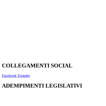
Ufficio Scolastico Regionale
Scuola in Chiaro
PNSD
Invalsi
Scuola Futura
Carta del Docente
Note legali
COLLEGAMENTI SOCIAL
Facebook
Youtube
ADEMPIMENTI LEGISLATIVI
Privacy Policy
Dichiarazione di accessibilità