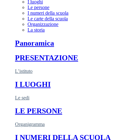
I luoghi
Le persone
I numeri della scuola
Le carte della scuola
Organizzazione
La storia
Panoramica
PRESENTAZIONE
L’istituto
I LUOGHI
Le sedi
LE PERSONE
Organigramma
I NUMERI DELLA SCUOLA