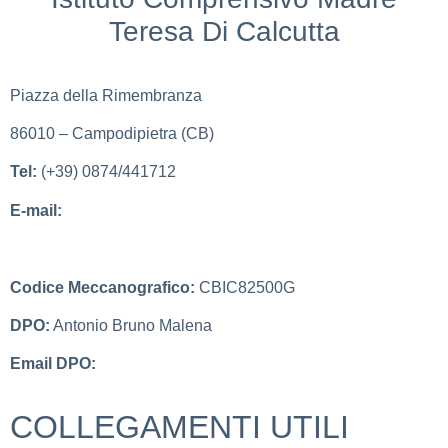
Teresa Di Calcutta
Piazza della Rimembranza
86010 – Campodipietra (CB)
Tel:
(+39) 0874/441712
E-mail:
cbic82500g@istruzione.it
cbic82500g@pec.istruzione.it
Codice Meccanografico:
CBIC82500G
DPO:
Antonio Bruno Malena
Email DPO:
info.dataprotectionofficer@gmail.com
COLLEGAMENTI UTILI