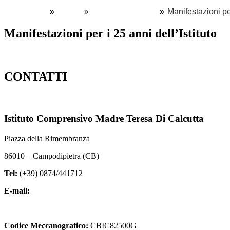
Home
Novità
Calendario eventi
Manifestazioni per
Manifestazioni per i 25 anni dell’Istituto
CONTATTI
Istituto Comprensivo Madre Teresa Di Calcutta
Piazza della Rimembranza
86010 – Campodipietra (CB)
Tel:
(+39) 0874/441712
E-mail:
cbic82500g@istruzione.it
cbic82500g@pec.istruzione.it
Codice Meccanografico:
CBIC82500G