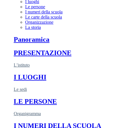
I luoghi
Le persone
I numeri della scuola
Le carte della scuola
Organizzazione
La storia
Panoramica
PRESENTAZIONE
L’istituto
I LUOGHI
Le sedi
LE PERSONE
Organigramma
I NUMERI DELLA SCUOLA