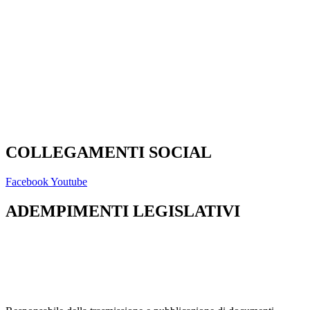
Scuola in Chiaro
PNSD
Invalsi
Scuola Futura
Carta del Docente
Note legali
COLLEGAMENTI SOCIAL
Facebook
Youtube
ADEMPIMENTI LEGISLATIVI
Privacy Policy
Dichiarazione di accessibilità