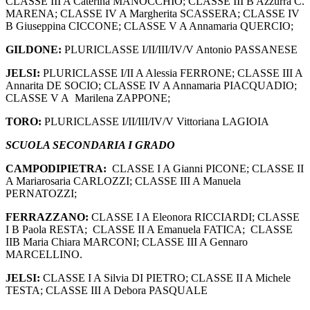
CLASSE III A Caterina MANOCCHIO; CLASSE III B Azzurra C.
MARENA; CLASSE IV A Margherita SCASSERA; CLASSE IV
B Giuseppina CICCONE; CLASSE V A Annamaria QUERCIO;
GILDONE:
PLURICLASSE I/II/III/IV/V Antonio PASSANESE
JELSI:
PLURICLASSE I/II A Alessia FERRONE; CLASSE III A
Annarita DE SOCIO; CLASSE IV A Annamaria PIACQUADIO;
CLASSE V A Marilena ZAPPONE;
TORO:
PLURICLASSE I/II/III/IV/V Vittoriana LAGIOIA
SCUOLA SECONDARIA I GRADO
CAMPODIPIETRA:
CLASSE I A Gianni PICONE; CLASSE II
A Mariarosaria CARLOZZI; CLASSE III A Manuela
PERNATOZZI;
FERRAZZANO:
CLASSE I A Eleonora RICCIARDI; CLASSE
I B Paola RESTA; CLASSE II A Emanuela FATICA; CLASSE
IIB Maria Chiara MARCONI; CLASSE III A Gennaro
MARCELLINO.
JELSI:
CLASSE I A Silvia DI PIETRO; CLASSE II A Michele
TESTA; CLASSE III A Debora PASQUALE