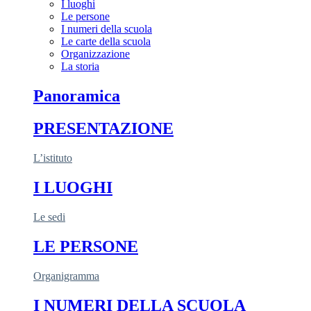
I luoghi
Le persone
I numeri della scuola
Le carte della scuola
Organizzazione
La storia
Panoramica
PRESENTAZIONE
L’istituto
I LUOGHI
Le sedi
LE PERSONE
Organigramma
I NUMERI DELLA SCUOLA