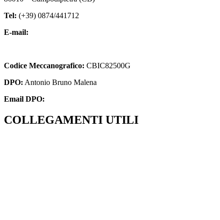
Tel:
(+39) 0874/441712
E-mail:
cbic82500g@istruzione.it
cbic82500g@pec.istruzione.it
Codice Meccanografico:
CBIC82500G
DPO:
Antonio Bruno Malena
Email DPO:
info.dataprotectionofficer@gmail.com
COLLEGAMENTI UTILI
Contatti
MIUR
Indire
Iscrizioni Online
Ufficio Scolastico Regionale